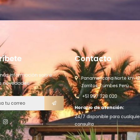
ríbete
Contacto
más información sobre
Panamericana Norte km 12
s novedades
Zorritos, Tumbes Perú
+51 997 728 020
Horario de atención:
24/7 disponible para cualquie
consulta