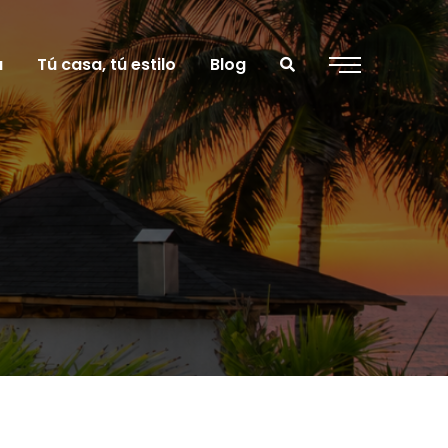
a
Tú casa, tú estilo
Blog