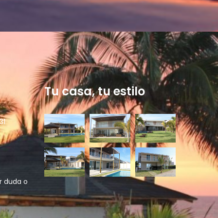
Tu casa, tu estilo
31
r duda o