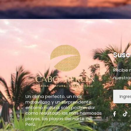
Susc
Recibe 
nuestra
Un clima perfecto, un mar
maravilloso y un sorprendente
entorno natural solo podían dar
como resultado las más hermosas
playas, las playas del norte del
Perú.