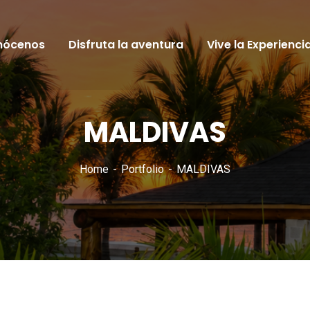
nócenos
Disfruta la aventura
Vive la Experienci
MALDIVAS
Home
Portfolio
MALDIVAS