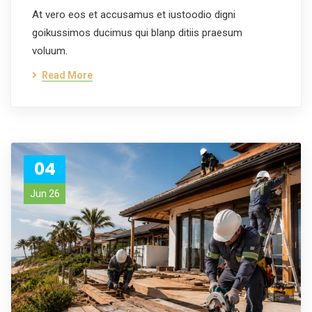
At vero eos et accusamus et iustoodio digni
goikussimos ducimus qui blanp ditiis praesum
voluum.
Read More
04
Jun 26