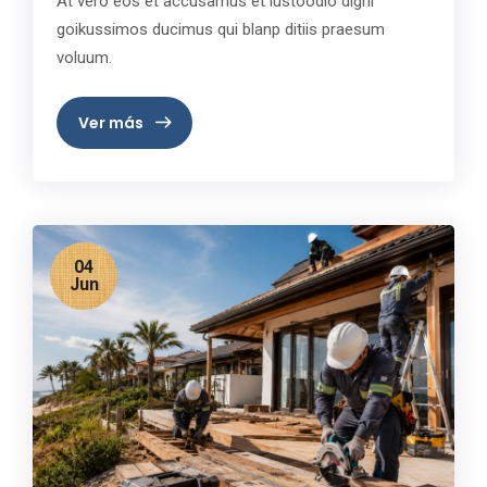
At vero eos et accusamus et iustoodio digni
goikussimos ducimus qui blanp ditiis praesum
voluum.
Ver más
04
Jun